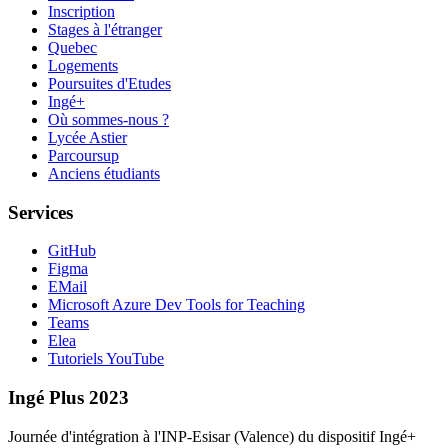
Inscription
Stages à l'étranger
Quebec
Logements
Poursuites d'Etudes
Ingé+
Où sommes-nous ?
Lycée Astier
Parcoursup
Anciens étudiants
Services
GitHub
Figma
EMail
Microsoft Azure Dev Tools for Teaching
Teams
Elea
Tutoriels YouTube
Ingé Plus 2023
Journée d'intégration à l'INP-Esisar (Valence) du dispositif Ingé+